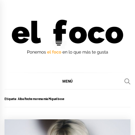
Ir
al
contenido
EL FOCO
EL FOCO
MENÚ
Etiqueta:
Alba Reche morena mía Miguel bose