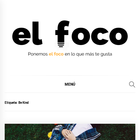
Ir
al
contenido
EL FOCO
EL FOCO
MENÚ
Etiqueta:
Be Kind