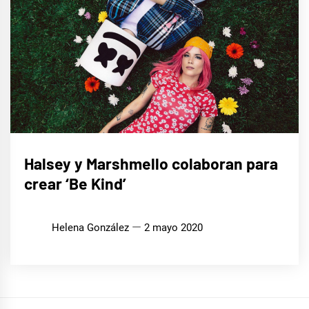
MÚSICA
Halsey y Marshmello colaboran para
crear ‘Be Kind’
Helena González
2 mayo 2020