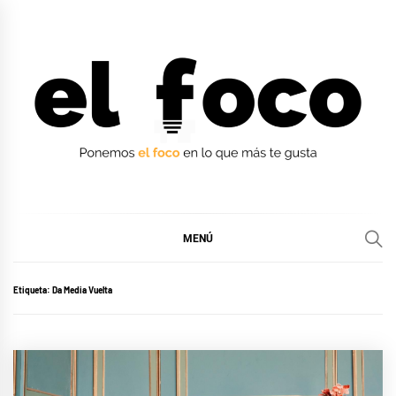
Ir
al
contenido
EL FOCO
EL FOCO
MENÚ
Etiqueta:
Da Media Vuelta