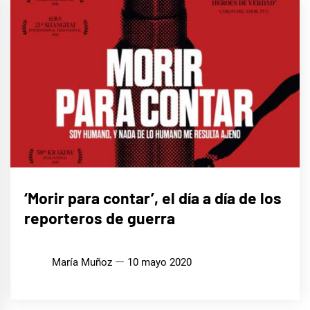
CINE,
‘Morir para contar’, el día a día de los
SERIES
Y TV
reporteros de guerra
María Muñoz
10 mayo 2020