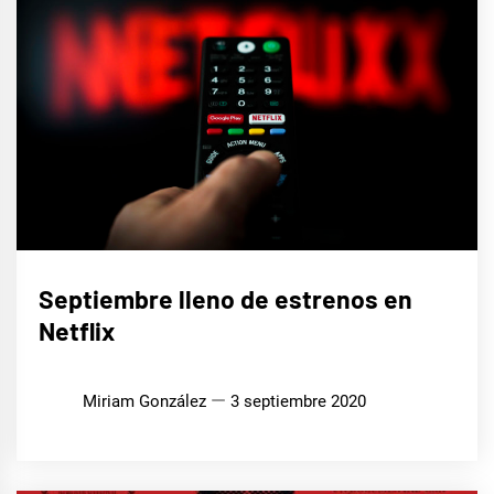
CINE,
Septiembre lleno de estrenos en
SERIES
Y TV
Netflix
Miriam González
3 septiembre 2020