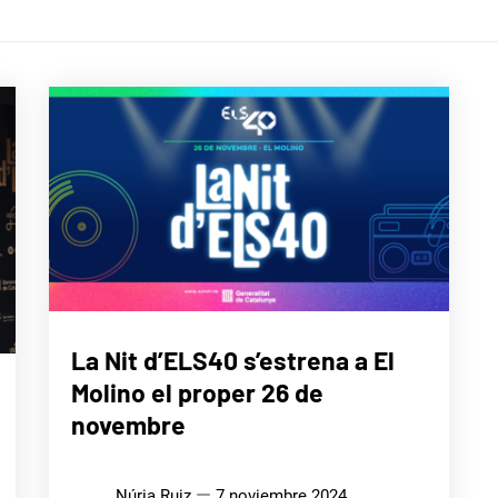
MÚSICA
La Nit d’ELS40 s’estrena a El
Molino el proper 26 de
novembre
Núria Ruiz
7 noviembre 2024