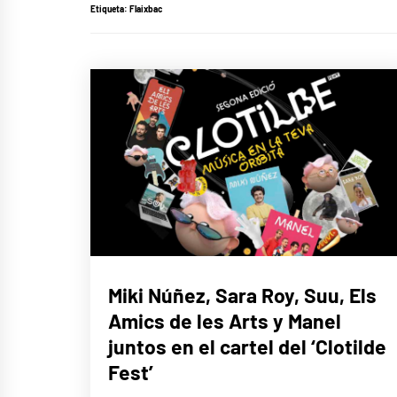
Etiqueta:
Flaixbac
MÚSICA
Miki Núñez, Sara Roy, Suu, Els
Amics de les Arts y Manel
juntos en el cartel del ‘Clotilde
Fest’