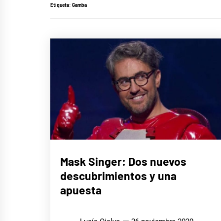
Etiqueta:
Gamba
CINE,
Mask Singer: Dos nuevos
SERIES
Y TV
descubrimientos y una
MÚSICA
apuesta