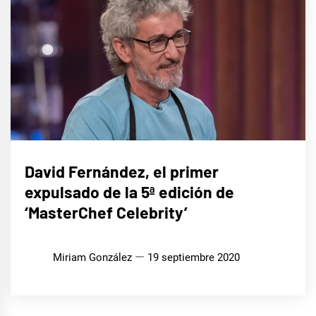
CINE,
David Fernández, el primer
SERIES
Y TV
expulsado de la 5ª edición de
‘MasterChef Celebrity’
Miriam González
19 septiembre 2020