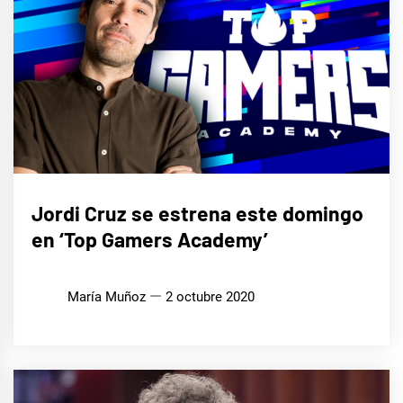
CINE,
Jordi Cruz se estrena este domingo
SERIES
Y TV
en ‘Top Gamers Academy’
María Muñoz
2 octubre 2020