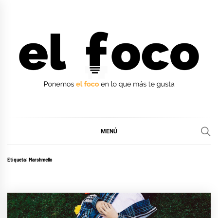
Ir
al
contenido
EL FOCO
EL FOCO
MENÚ
Etiqueta:
Marshmello