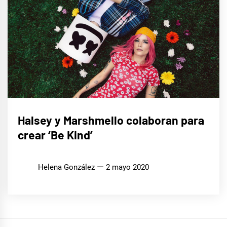
MÚSICA
Halsey y Marshmello colaboran para
crear ‘Be Kind’
Helena González
2 mayo 2020