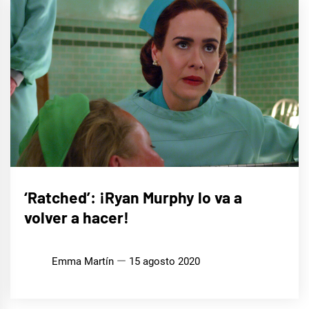
CINE,
‘Ratched’: ¡Ryan Murphy lo va a
SERIES
Y TV
volver a hacer!
Emma Martín
15 agosto 2020