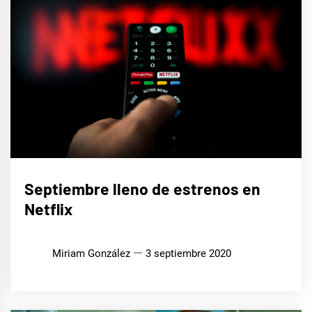
CINE,
Septiembre lleno de estrenos en
SERIES
Y TV
Netflix
Miriam González
3 septiembre 2020