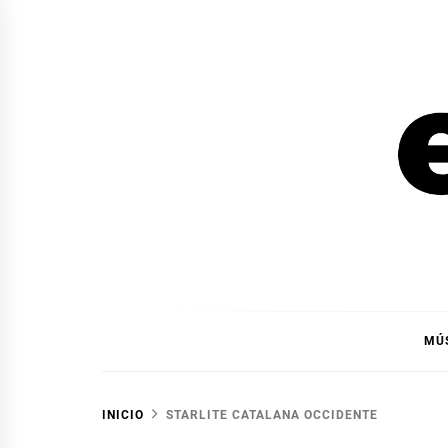
Ir
al
contenido
EL F
EL FOCO
MÚ
INICIO
STARLITE CATALANA OCCIDENTE