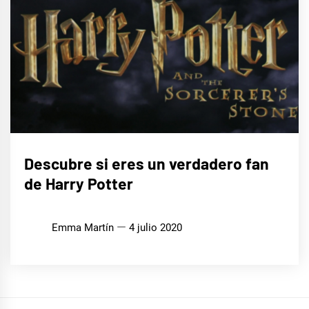
CINE,
Descubre si eres un verdadero fan
SERIES
Y TV
de Harry Potter
Emma Martín
4 julio 2020