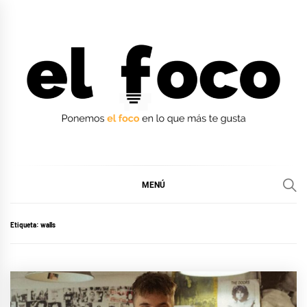
Ir
al
contenido
EL FOCO
EL FOCO
MENÚ
Etiqueta:
walls