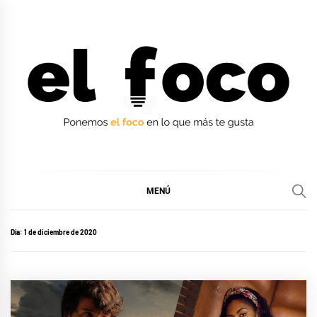
Ir
al
contenido
EL FOCO
EL FOCO
MENÚ
Día:
1 de diciembre de 2020