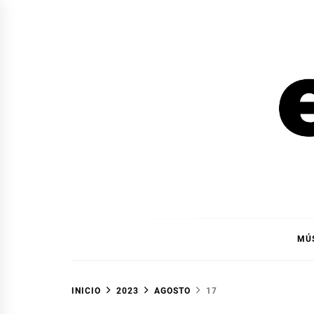
Ir
al
contenido
EL F
EL FOCO
MÚ
INICIO
2023
AGOSTO
17