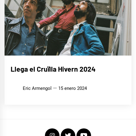
MÚSICA
Llega el Cruïlla Hivern 2024
Eric Armengol
15 enero 2024
Instagram
Twitter
Youtube