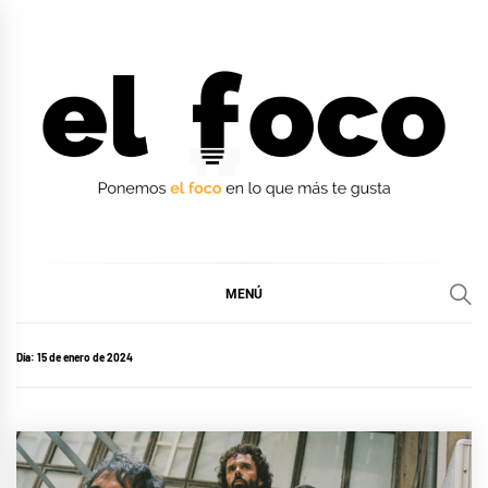
Ir
al
contenido
EL FOCO
EL FOCO
MENÚ
Día:
15 de enero de 2024