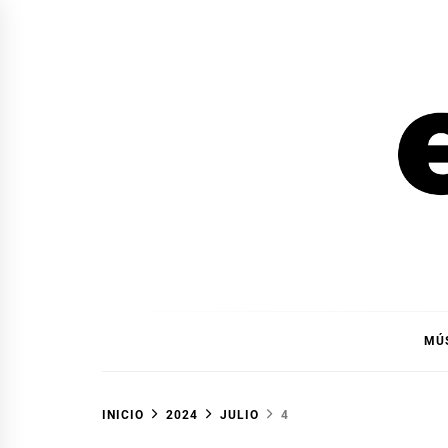
Ir
al
contenido
EL F
EL FOCO
MÚ
INICIO
2024
JULIO
4