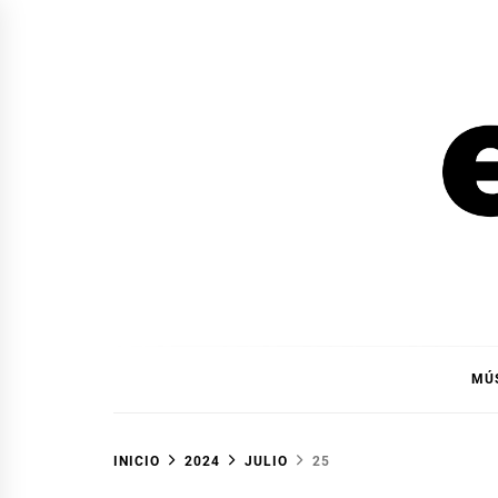
Ir
al
contenido
EL F
EL FOCO
MÚ
INICIO
2024
JULIO
25