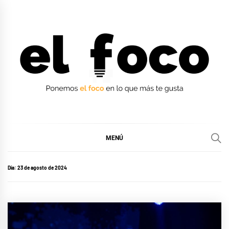
Ir
al
contenido
EL FOCO
EL FOCO
MENÚ
Día:
23 de agosto de 2024