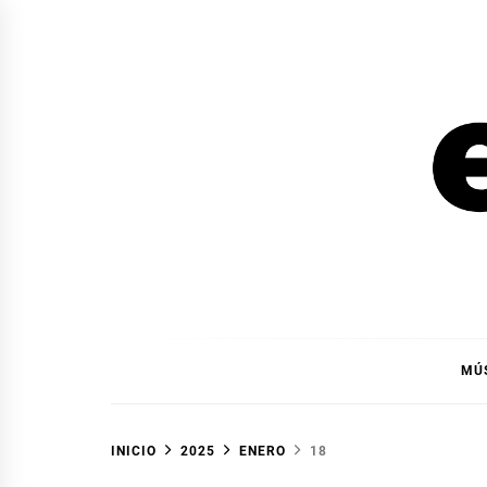
Ir
al
contenido
EL F
EL FOCO
MÚ
INICIO
2025
ENERO
18