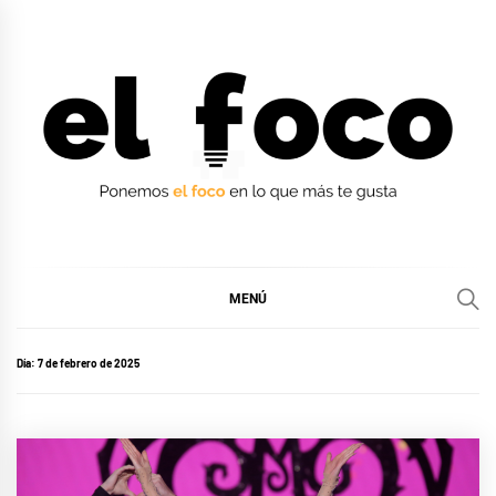
Ir
al
contenido
EL FOCO
EL FOCO
MENÚ
Día:
7 de febrero de 2025