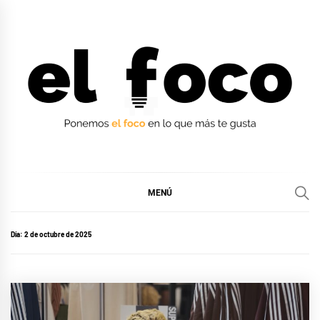
Ir
al
contenido
EL FOCO
EL FOCO
MENÚ
Día:
2 de octubre de 2025