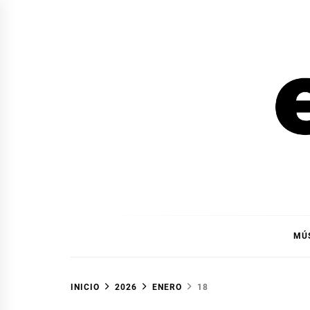
Ir
al
contenido
EL F
EL FOCO
MÚ
INICIO
2026
ENERO
18