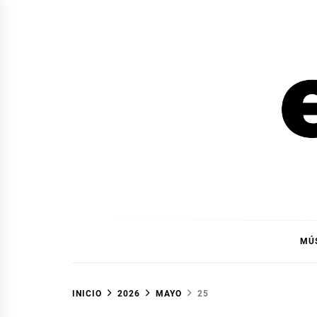
Ir
al
contenido
EL F
EL FOCO
MÚ
INICIO
2026
MAYO
25