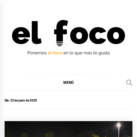
Ir
al
contenido
EL FOCO
EL FOCO
MENÚ
Día:
23 de junio de 2026