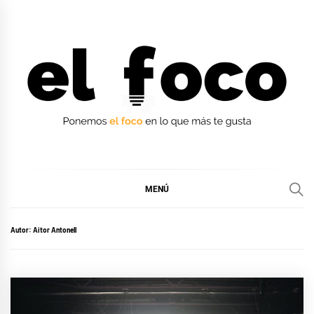
Ir
al
contenido
EL FOCO
EL FOCO
MENÚ
Autor:
Aitor Antonell