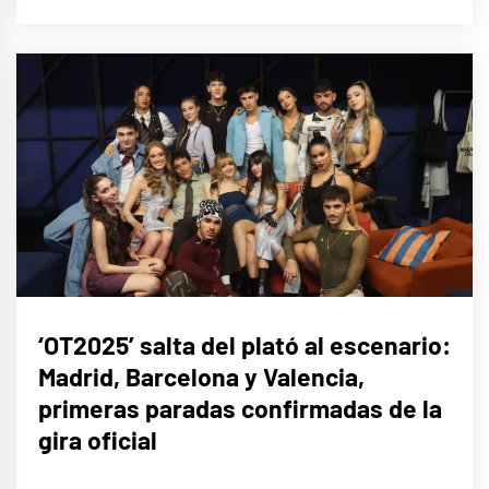
CINE,
‘OT2025’ salta del plató al escenario:
SERIES
Y TV
Madrid, Barcelona y Valencia,
MÚSICA
primeras paradas confirmadas de la
gira oficial