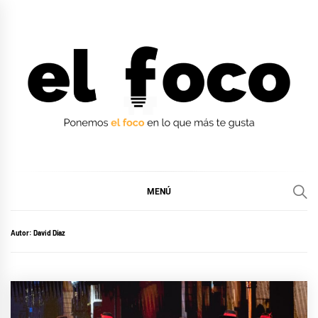
Ir
al
contenido
EL FOCO
EL FOCO
MENÚ
Autor:
David Díaz