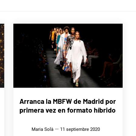
LIFE
Arranca la MBFW de Madrid por
STYLE
primera vez en formato híbrido
Maria Solà
11 septiembre 2020