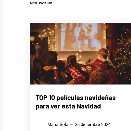
Autor:
Maria Solà
CINE,
TOP 10 películas navideñas
SERIES
Y TV
para ver esta Navidad
Maria Solà
25 diciembre 2024