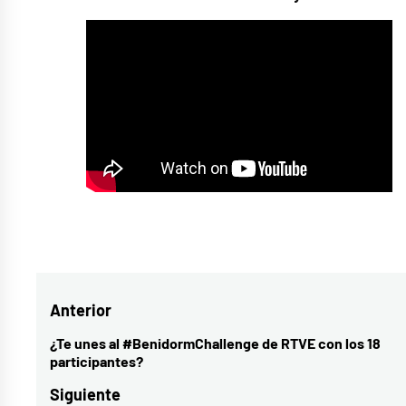
Etiquetado
como
benidorm
Navegación
Anterior
fest
,
benidorm
de
¿Te unes al #BenidormChallenge de RTVE con los 18
Entrada
participantes?
Fest
entradas
anterior:
2023
,
Siguiente