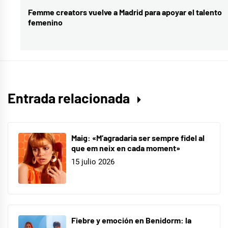
Rakky
Femme creators vuelve a Madrid para apoyar el talento
Entrada
Ripper
femenino
siguiente:
Entrada relacionada
Maig: «M’agradaria ser sempre fidel al
que em neix en cada moment»
15 julio 2026
Fiebre y emoción en Benidorm: la