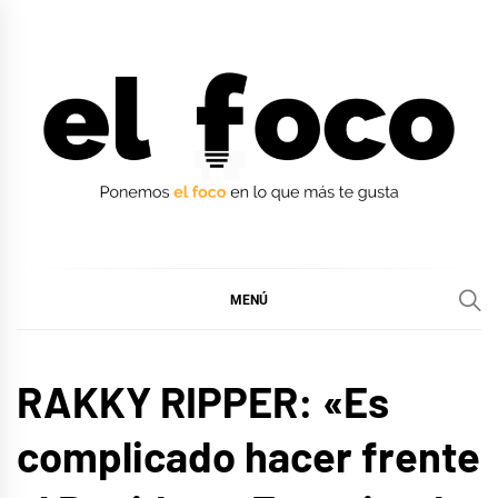
Ir
al
contenido
EL FOCO
EL FOCO
MENÚ
ENTREVISTAS
RAKKY RIPPER: «Es
EUROFOCO
complicado hacer frente