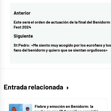
benidorm
Navegación
Anterior
fest
,
final
de
Este será el orden de actuación de la final del Benidorm
Entrada
Fest 2024
benidorm
entradas
anterior:
fest
Siguiente
St Pedro: «Me siento muy acogido por los eurofans y los
Entrada
fans del benidorm y quiero que se sientan orgullosos»
siguiente:
Entrada relacionada
Fiebre y emoción en Benidorm: la