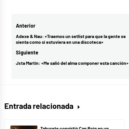
Navegación
Anterior
de
Adexe & Nau: «Traemos un setlist para que la gente se
Entrada
sienta como si estuviera en una discoteca»
entradas
anterior:
Siguiente
Jxta Martin: «Me salió del alma componer esta canción»
Entrada
siguiente:
Entrada relacionada
Taburete convirtió Cap Roig en un