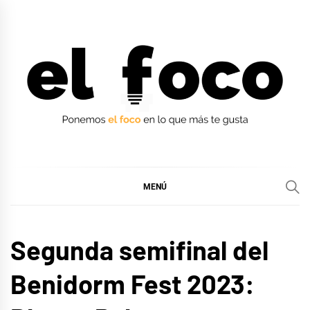
Ir
al
contenido
EL FOCO
EL FOCO
MENÚ
CINE,
Segunda semifinal del
SERIES
Y TV
Benidorm Fest 2023:
EUROFOCO
MÚSICA