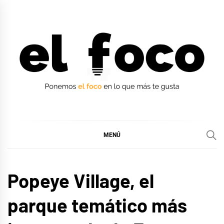
Ir
al
contenido
EL FOCO
EL FOCO
MENÚ
LIFE
Popeye Village, el
STYLE
parque temático más