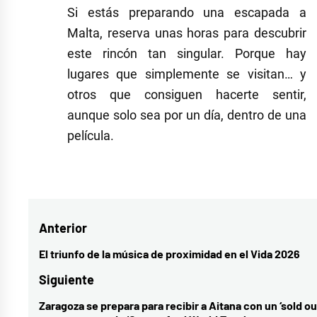
Si estás preparando una escapada a
Malta, reserva unas horas para descubrir
este rincón tan singular. Porque hay
lugares que simplemente se visitan… y
otros que consiguen hacerte sentir,
aunque solo sea por un día, dentro de una
película.
Navegación
Anterior
de
El triunfo de la música de proximidad en el Vida 2026
Entrada
entradas
anterior:
Siguiente
Zaragoza se prepara para recibir a Aitana con un ‘sold ou
Entrada