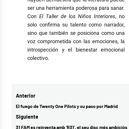
ser una herramienta poderosa para sanar.
Con
El Taller de los Niños Interiores
, no
solo confirma su talento como narrador,
sino que también se posiciona como una
voz comprometida con las emociones, la
introspección y el bienestar emocional
colectivo.
Navegación
Anterior
de
El fuego de Twenty One Pilots y su paso por Madrid
Entrada
entradas
anterior:
Siguiente
31 FAM es reinventa amb ‘R31’, el seu disc més ambiciós
Entrada