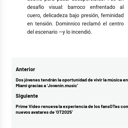
desafío visual: barroco enfrentado al
cuero, delicadeza bajo presión, feminidad
en tensión. Dominnico reclamó el centro
del escenario —y lo incendió.
Navegación
Anterior
de
Dos jóvenes tendrán la oportunidad de vivir la música en
Entrada
Miami gracias a ‘Jovenin.music’
entradas
anterior:
Siguiente
Prime Video renueva la experiencia de los fansOTes con
Entrada
nuevos avatares de ‘OT2025’
siguiente: