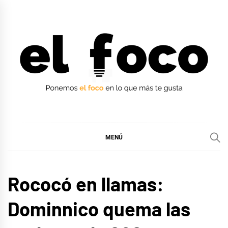
Ir
al
contenido
EL FOCO
EL FOCO
MENÚ
LIFE
Rococó en llamas:
STYLE
Dominnico quema las