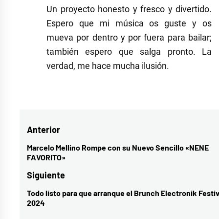
Un proyecto honesto y fresco y divertido.
Espero que mi música os guste y os
mueva por dentro y por fuera para bailar;
también espero que salga pronto. La
verdad, me hace mucha ilusión.
Navegación
Anterior
de
Marcelo Mellino Rompe con su Nuevo Sencillo «NENE
Entrada
FAVORITO»
entradas
anterior:
Siguiente
Todo listo para que arranque el Brunch Electronik Festiv
Entrada
2024
siguiente: