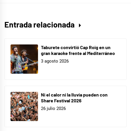
en
el
suelo
,
Entrada relacionada
cepeda
disco
,
cepeda
Taburete convirtió Cap Roig en un
firmas
gran karaoke frente al Mediterráneo
,
3 agosto 2026
Con
Los
Pies
en
Ni el calor ni la lluvia pueden con
el
Share Festival 2026
Suelo
,
26 julio 2026
coronavirus
,
firmas
,
firmas