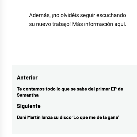
Además, ¡no olvidéis seguir escuchando
su nuevo trabajo! Más información
aquí
.
Etiquetado
como
2020
,
Navegación
Anterior
Cepeda
,
Cepeda
de
Te contamos todo lo que se sabe del primer EP de
Entrada
Samantha
album
,
entradas
anterior:
cepeda
Siguiente
con
Dani Martin lanza su disco ‘Lo que me de la gana’
Entrada
los
siguiente:
pies