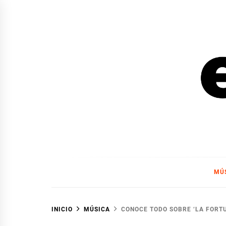
Ir
al
contenido
EL F
EL FOCO
MÚ
INICIO
MÚSICA
CONOCE TODO SOBRE ‘LA FORTU