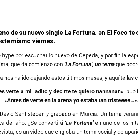
eno de su nuevo single La Fortuna, en El Foco t
este mismo viernes.
ype por escuchar lo nuevo de Cepeda, y por fin la espe
rtista, que da comienzo con
‘La Fortuna’, un tema
que podr
 nos ha ido dejando estos últimos meses, y aquí te las
es verte a mi ladito y decirte te quiero nannanan»
, pub
e…
«Antes de verte en la arena yo estaba tan tristeeee…»
avid Santisteban y grabado en Murcia. Un tema veranieg
ca del año. ¿Se convertirá
‘La Fortuna’
en uno de los hit
vista, es un video que engloba un tema social y de apar