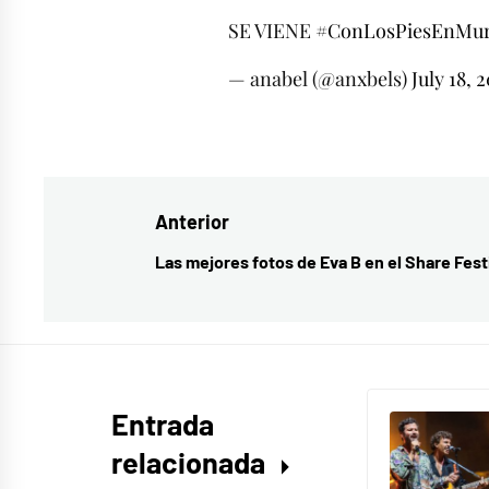
SE VIENE
#ConLosPiesEnMur
— anabel (@anxbels)
July 18, 
Etiquetado
como
Cepeda
,
Navegación
Anterior
Cepeda
single
,
de
Las mejores fotos de Eva B en el Share Fest
Entrada
La
entradas
anterior:
Fortuna
Entrada
relacionada