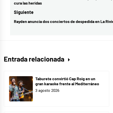
cura las heridas
electronik
,
entradas
anterior:
cultura
,
Siguiente
música
Rayden anuncia dos conciertos de despedida en La Rivi
Entrada
siguiente:
Entrada relacionada
Taburete convirtió Cap Roig en un
gran karaoke frente al Mediterráneo
3 agosto 2026