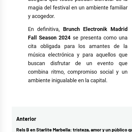
magia del festival en un ambiente familiar
y acogedor.
En definitiva,
Brunch Electronik Madrid
Fall Season 2024
se presenta como una
cita obligada para los amantes de la
música electrónica y para aquellos que
buscan disfrutar de un evento que
combina ritmo, compromiso social y un
ambiente inigualable en la capital.
Etiquetado
como
actualidad
Navegación
Anterior
musical
,
brunch
de
Rels B en Starlite Marbella: tristeza, amor y un público 
Entrada