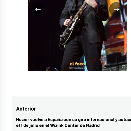
Navegación
Anterior
de
Hozier vuelve a España con su gira internacional y actua
Entrada
el 1 de julio en el Wizink Center de Madrid
entradas
anterior: