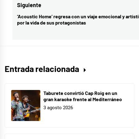
Siguiente
‘Acoustic Home’ regresa con un viaje emocional y artíst
Entrada
por la vida de sus protagonistas
siguiente:
Entrada relacionada
Taburete convirtió Cap Roig en un
gran karaoke frente al Mediterráneo
3 agosto 2026