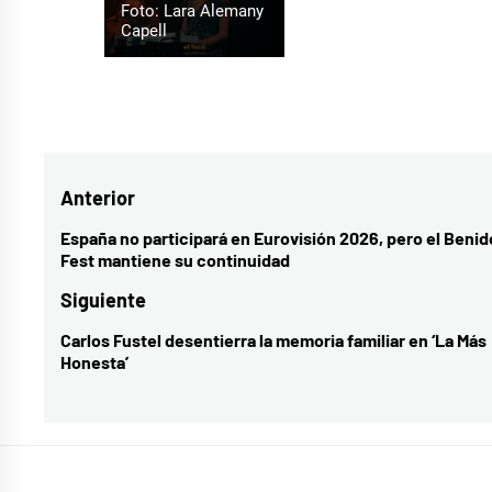
Foto: Lara Alemany
Capell
Navegación
Anterior
de
España no participará en Eurovisión 2026, pero el Beni
Entrada
Fest mantiene su continuidad
entradas
anterior:
Siguiente
Carlos Fustel desentierra la memoria familiar en ‘La Más
Entrada
Honesta’
siguiente: