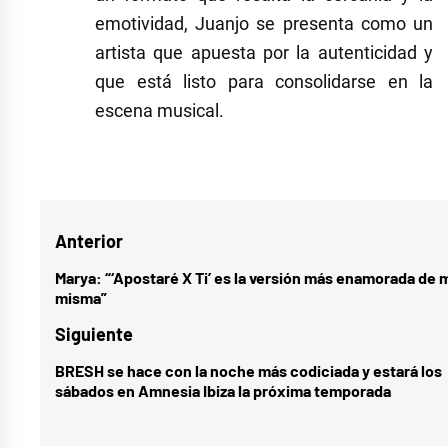
emotividad, Juanjo se presenta como un
artista que apuesta por la autenticidad y
que está listo para consolidarse en la
escena musical.
Etiquetado
como
Juanjo
,
Navegación
Anterior
juanjo
bona
,
de
Marya: “‘Apostaré X Ti’ es la versión más enamorada de 
Entrada
misma”
Operación
entradas
anterior:
Triunfo
Siguiente
2023
,
BRESH se hace con la noche más codiciada y estará los
Entrada
operaciontriunfo
,
sábados en Amnesia Ibiza la próxima temporada
siguiente:
OT2023
,
tan