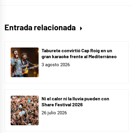
mayor
y
tan
Entrada relacionada
niño
Taburete convirtió Cap Roig en un
gran karaoke frente al Mediterráneo
3 agosto 2026
Ni el calor ni la lluvia pueden con
Share Festival 2026
26 julio 2026