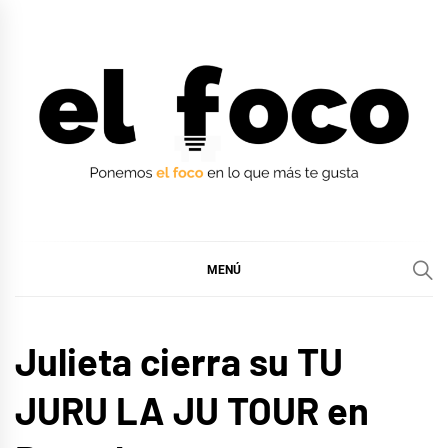
Ir
al
contenido
EL FOCO
EL FOCO
MENÚ
MÚSICA
Julieta cierra su TU
JURU LA JU TOUR en