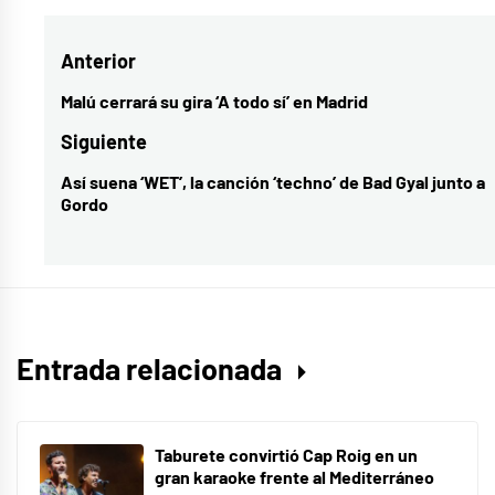
Julieta
Navegación
Anterior
de
Malú cerrará su gira ‘A todo sí’ en Madrid
Entrada
entradas
anterior:
Siguiente
Así suena ‘WET’, la canción ‘techno’ de Bad Gyal junto a
Entrada
Gordo
siguiente:
Entrada relacionada
Taburete convirtió Cap Roig en un
gran karaoke frente al Mediterráneo