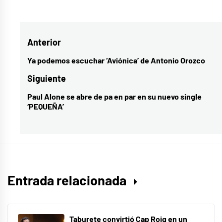
como
cultura
,
Navegación
Anterior
K.O
,
lanzamientos
de
Ya podemos escuchar ‘Aviónica’ de Antonio Orozco
Entrada
musicales
,
entradas
anterior:
Siguiente
LY
Paul Alone se abre de pa en par en su nuevo single
Entrada
Raine
,
‘PEQUEÑA’
siguiente:
maldita
y
noble
,
música
,
pobre
Entrada relacionada
Taburete convirtió Cap Roig en un