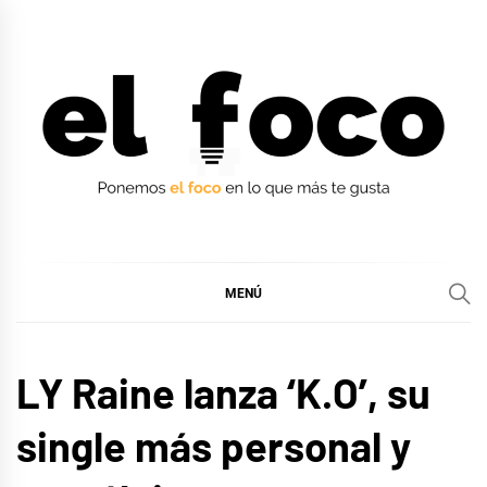
Ir
al
contenido
EL FOCO
EL FOCO
MENÚ
MÚSICA
LY Raine lanza ‘K.O’, su
single más personal y