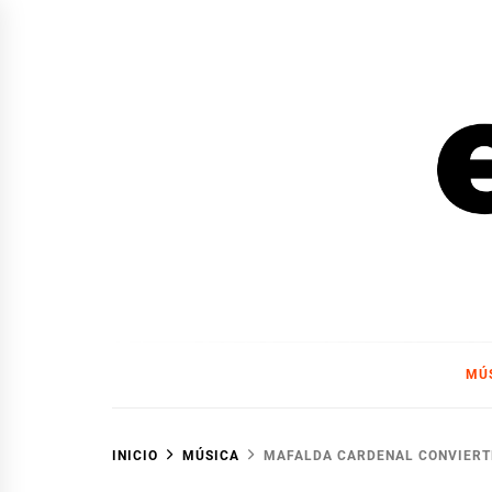
Ir
al
contenido
EL F
EL FOCO
MÚ
INICIO
MÚSICA
MAFALDA CARDENAL CONVIERTE