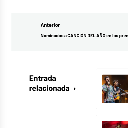
Etiquetado
como
#elfocoawards2020
,
Navegación
Anterior
El
Foco
,
de
Nominados a CANCIÓN DEL AÑO en los prem
Entrada
El
entradas
anterior:
Foco
Awards
2020
,
Premios
Entrada
El
relacionada
Foco