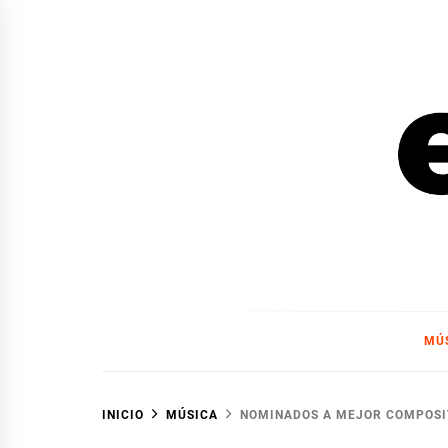
Ir
al
contenido
EL F
EL FOCO
MÚ
INICIO
MÚSICA
NOMINADOS A MEJOR COMPOSIT