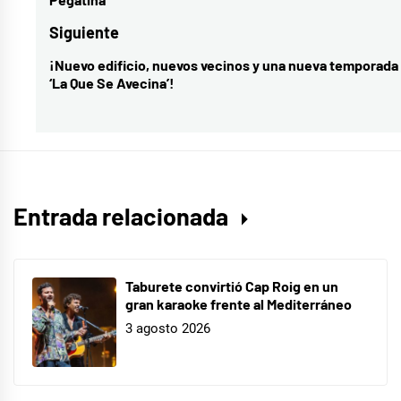
Cruïlla
entradas
anterior:
XXS
,
Siguiente
Festival
¡Nuevo edificio, nuevos vecinos y una nueva temporada
Entrada
Cruïlla
‘La Que Se Avecina’!
siguiente:
XXS
,
Homónimo
,
Level
Up
,
Matemática
Entrada relacionada
de
la
carne
,
Taburete convirtió Cap Roig en un
gran karaoke frente al Mediterráneo
rayden
,
3 agosto 2026
seguridad