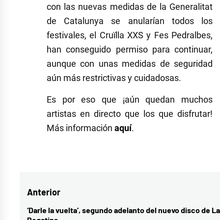
con las nuevas medidas de la Generalitat
de Catalunya se anularían todos los
festivales, el Cruïlla XXS y Fes Pedralbes,
han conseguido permiso para continuar,
aunque con unas medidas de seguridad
aún más restrictivas y cuidadosas.
Es por eso que ¡aún quedan muchos
artistas en directo que los que disfrutar!
Más información
aquí
.
Etiquetado
como
concierto
,
Navegación
Anterior
confinamiento
,
coronavirus
,
de
‘Darle la vuelta’, segundo adelanto del nuevo disco de La
Entrada
Pegatina