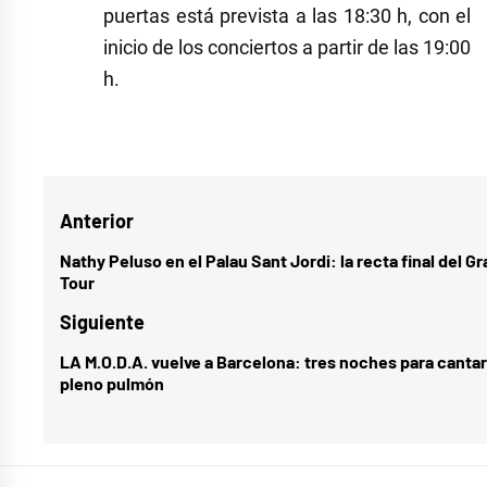
puertas está prevista a las 18:30 h, con el
inicio de los conciertos a partir de las 19:00
h.
Navegación
Anterior
de
Nathy Peluso en el Palau Sant Jordi: la recta final del Gr
Entrada
Tour
entradas
anterior:
Siguiente
LA M.O.D.A. vuelve a Barcelona: tres noches para cantar
Entrada
pleno pulmón
siguiente: