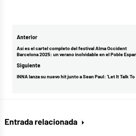
Etiquetado
como
rodricc
Navegación
Anterior
de
Así es el cartel completo del festival Alma Occident
Entrada
Barcelona 2025: un verano inolvidable en el Poble Espa
entradas
anterior:
Siguiente
INNA lanza su nuevo hit junto a Sean Paul: ‘Let It Talk To
Entrada
siguiente:
Entrada relacionada