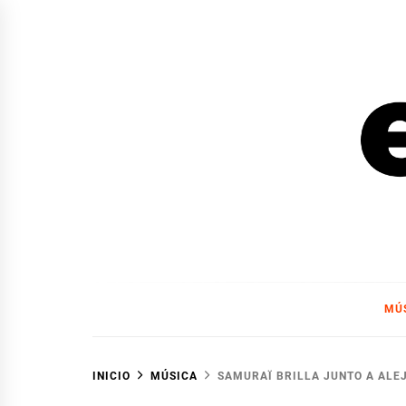
Ir
al
contenido
EL F
EL FOCO
MÚ
INICIO
MÚSICA
SAMURAÏ BRILLA JUNTO A ALE