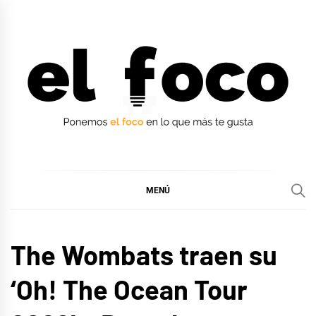
Ir
al
contenido
EL FOCO
EL FOCO
MENÚ
MÚSICA
The Wombats traen su
‘Oh! The Ocean Tour