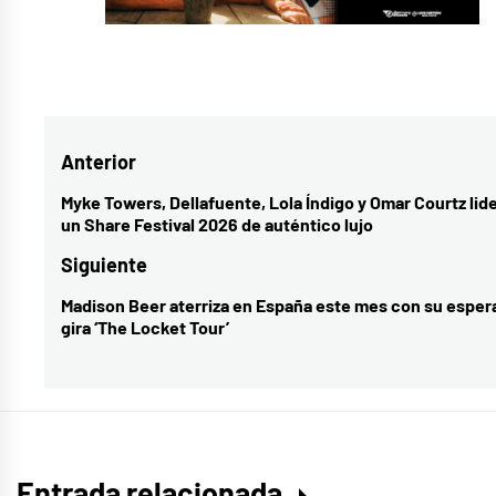
Navegación
Anterior
de
Myke Towers, Dellafuente, Lola Índigo y Omar Courtz lid
Entrada
un Share Festival 2026 de auténtico lujo
entradas
anterior:
Siguiente
Madison Beer aterriza en España este mes con su esper
Entrada
gira ‘The Locket Tour’
siguiente:
Entrada relacionada